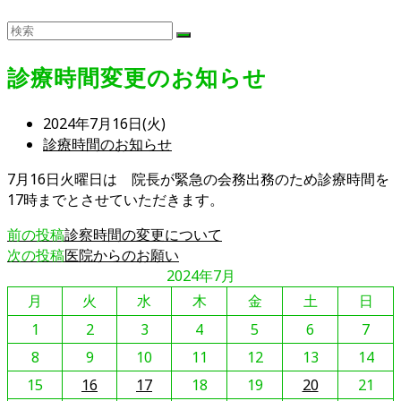
診療時間変更のお知らせ
投
2024年7月16日(火)
稿
投
診療時間のお知らせ
公
稿
7月16日火曜日は 院長が緊急の会務出務のため診療時間を
開
カ
17時までとさせていただきます。
日:
テ
ゴ
そ
前の投稿
診察時間の変更について
リ
次の投稿
医院からのお願い
の
ー:
2024年7月
他
月
火
水
木
金
土
日
の
記
1
2
3
4
5
6
7
事
8
9
10
11
12
13
14
を
15
16
17
18
19
20
21