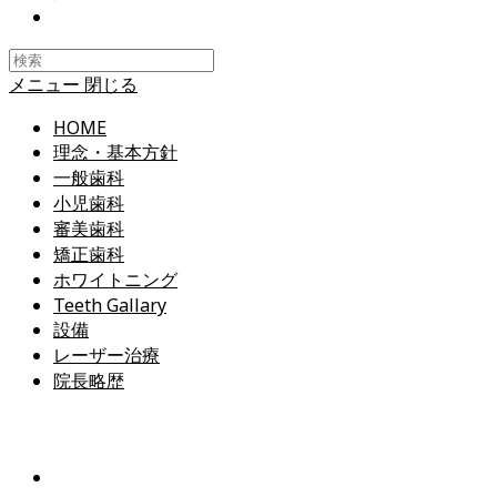
Toggle
website
search
メニュー
閉じる
HOME
理念・基本方針
一般歯科
小児歯科
審美歯科
矯正歯科
ホワイトニング
Teeth Gallary
設備
レーザー治療
院長略歴