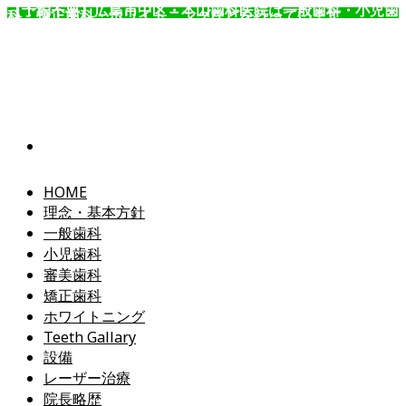
【予約不要】広島市中区・本山歯科医院は一般歯科・小児歯
科・矯正歯科・ホワイトニングなどを行っています。
コ
ン
テ
ン
ツ
へ
ス
キ
ッ
HOME
プ
理念・基本方針
一般歯科
小児歯科
審美歯科
矯正歯科
ホワイトニング
Teeth Gallary
設備
レーザー治療
院長略歴