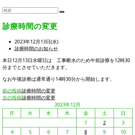
診療時間の変更
投
2023年12月13日(水)
稿
投
診療時間のお知らせ
公
稿
本日12月13日水曜日は 工事断水のため午前診療を12時30
開
カ
分までとさせていただきます。
日:
テ
ゴ
なお午後診療は通常通り14時30分から開始します。
リ
ー:
そ
前の投稿
診療時間の変更
次の投稿
診療時間の変更
の
2023年12月
他
月
火
水
木
金
土
日
の
記
1
2
3
事
4
5
6
7
8
9
10