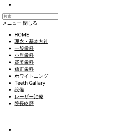
Toggle
website
search
メニュー
閉じる
HOME
理念・基本方針
一般歯科
小児歯科
審美歯科
矯正歯科
ホワイトニング
Teeth Gallary
設備
レーザー治療
院長略歴