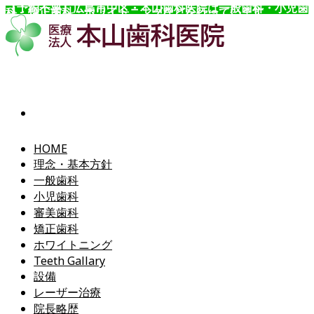
【予約不要】広島市中区・本山歯科医院は一般歯科・小児歯
科・矯正歯科・ホワイトニングなどを行っています。
コ
ン
テ
ン
ツ
へ
ス
キ
ッ
HOME
プ
理念・基本方針
一般歯科
小児歯科
審美歯科
矯正歯科
ホワイトニング
Teeth Gallary
設備
レーザー治療
院長略歴