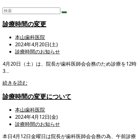
診療時間の変更
投
本山歯科医院
稿
投
2024年4月20日(土)
者:
稿
投
診療時間のお知らせ
公
稿
4月20日（土）は、院長が歯科医師会会務のため診療を12時
開
カ
3…
日:
テ
ゴ
診
続きを読む
リ
療
ー:
診療時間の変更について
時
間
投
本山歯科医院
の
稿
投
2024年4月12日(金)
変
者:
稿
投
診療時間のお知らせ
更
公
稿
本日4月12日金曜日は院長が歯科医師会会務の為、午前診療
開
カ