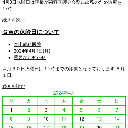
4月3日水曜日は院長が歯科医師会会務に出務のため診療を
開
カ
つ
17時…
日:
テ
い
ゴ
て
診
続きを読む
リ
療
ー:
ＧＷの休診日について
時
間
投
本山歯科医院
の
稿
投
2024年4月1日(月)
変
者:
稿
投
重要なお知らせ
更
公
稿
に
４月３０日火曜日は１2時までの診療となっております ５月
開
カ
つ
１日…
日:
テ
い
ゴ
て
Ｇ
続きを読む
リ
Ｗ
2024年4月
ー:
の
月
火
水
木
金
土
日
休
1
2
3
4
5
6
7
診
8
日
9
10
11
12
13
14
に
15
16
17
18
19
20
21