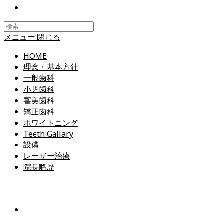
Toggle
website
search
メニュー
閉じる
HOME
理念・基本方針
一般歯科
小児歯科
審美歯科
矯正歯科
ホワイトニング
Teeth Gallary
設備
レーザー治療
院長略歴