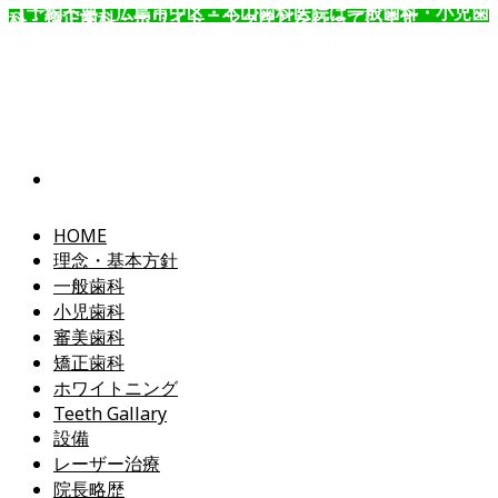
【予約不要】広島市中区・本山歯科医院は一般歯科・小児歯
科・矯正歯科・ホワイトニングなどを行っています。
コ
ン
テ
ン
ツ
へ
ス
キ
ッ
HOME
プ
理念・基本方針
一般歯科
小児歯科
審美歯科
矯正歯科
ホワイトニング
Teeth Gallary
設備
レーザー治療
院長略歴