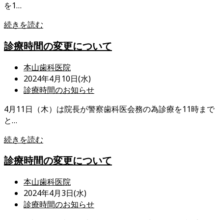
を1…
日:
テ
ゴ
診
続きを読む
リ
療
ー:
診療時間の変更について
時
間
投
本山歯科医院
の
稿
投
2024年4月10日(水)
変
者:
稿
投
診療時間のお知らせ
更
公
稿
に
4月11日（木）は院長が警察歯科医会務の為診療を11時まで
開
カ
つ
と…
日:
テ
い
ゴ
て
診
続きを読む
リ
療
ー:
診療時間の変更について
時
間
投
本山歯科医院
の
稿
投
2024年4月3日(水)
変
者:
稿
投
診療時間のお知らせ
更
公
稿
に