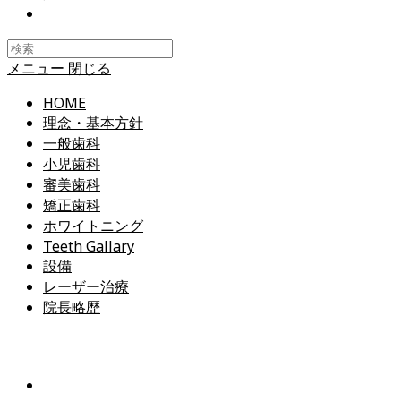
Toggle
website
search
メニュー
閉じる
HOME
理念・基本方針
一般歯科
小児歯科
審美歯科
矯正歯科
ホワイトニング
Teeth Gallary
設備
レーザー治療
院長略歴