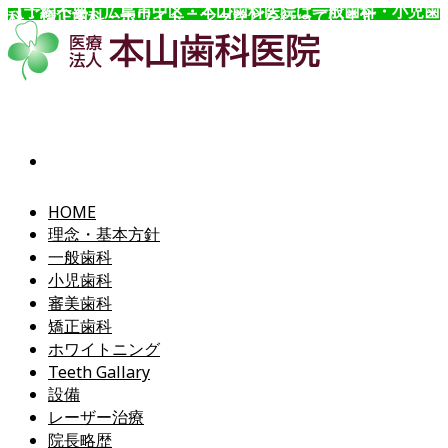
【予約不要】広島市中区・本山歯科医院は一般歯科・小児歯
科・矯正歯科・ホワイトニングなどを行っています。
コ
ン
テ
ン
ツ
へ
ス
キ
ッ
HOME
プ
理念・基本方針
一般歯科
小児歯科
審美歯科
矯正歯科
ホワイトニング
Teeth Gallary
設備
レーザー治療
院長略歴