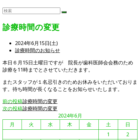
診療時間の変更
投
2024年6月15日(土)
稿
投
診療時間のお知らせ
公
稿
本日６月15日土曜日ですが 院長が歯科医師会会務のため
開
カ
診療を11時までとさせていただきます。
日:
テ
ゴ
またスタッフが１名忌引きのためお休みをいただいておりま
リ
す。待ち時間が長くなることをお知らせいたします。
ー:
そ
前の投稿
診療時間の変更
次の投稿
診療時間の変更
の
2024年6月
他
月
火
水
木
金
土
日
の
記
1
2