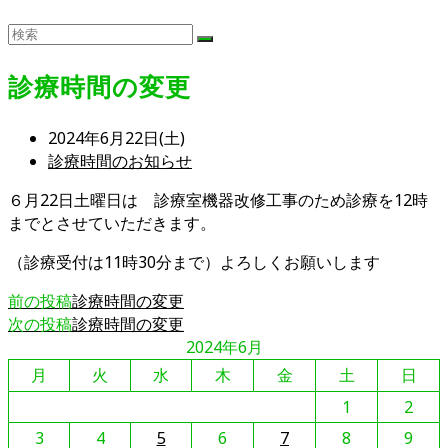
診療時間の変更
投
2024年6月22日(土)
稿
投
診療時間のお知らせ
公
稿
６月22日土曜日は 診療室機器改修工事のため診療を12時
開
カ
までとさせていただきます。
日:
テ
ゴ
（診療受付は11時30分まで）よろしくお願いします
リ
ー:
そ
前の投稿
診療時間の変更
次の投稿
診療時間の変更
の
2024年6月
他
月
火
水
木
金
土
日
の
記
1
2
事
3
4
5
6
7
8
9