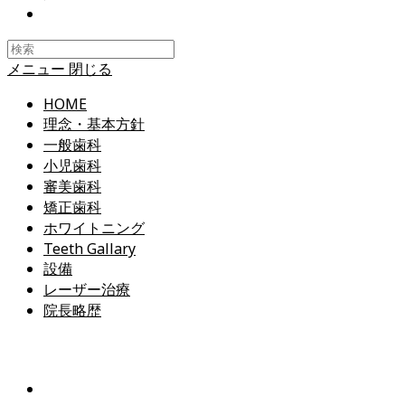
Toggle
website
search
メニュー
閉じる
HOME
理念・基本方針
一般歯科
小児歯科
審美歯科
矯正歯科
ホワイトニング
Teeth Gallary
設備
レーザー治療
院長略歴