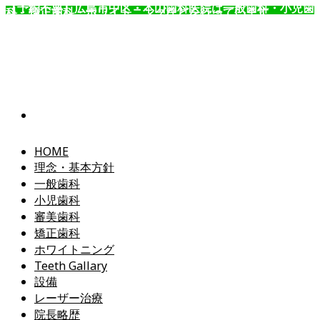
【予約不要】広島市中区・本山歯科医院は一般歯科・小児歯
科・矯正歯科・ホワイトニングなどを行っています。
コ
ン
テ
ン
ツ
へ
ス
キ
ッ
HOME
プ
理念・基本方針
一般歯科
小児歯科
審美歯科
矯正歯科
ホワイトニング
Teeth Gallary
設備
レーザー治療
院長略歴