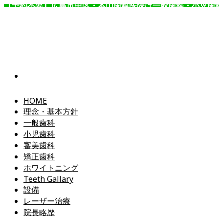
【予約不要】広島市中区・本山歯科医院は一般歯科・小児歯
コ
ン
テ
ン
ツ
へ
ス
キ
ッ
HOME
プ
理念・基本方針
一般歯科
小児歯科
審美歯科
矯正歯科
ホワイトニング
Teeth Gallary
設備
レーザー治療
院長略歴