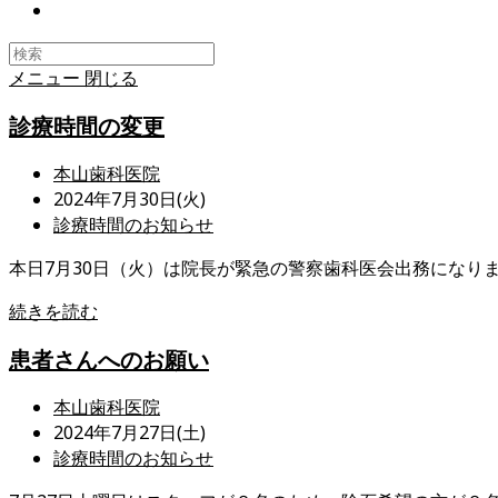
Toggle
website
search
メニュー
閉じる
診療時間の変更
投
本山歯科医院
稿
投
2024年7月30日(火)
者:
稿
投
診療時間のお知らせ
公
稿
本日7月30日（火）は院長が緊急の警察歯科医会出務になりま
開
カ
日:
テ
診
続きを読む
ゴ
療
リ
患者さんへのお願い
時
ー:
間
投
本山歯科医院
の
稿
投
2024年7月27日(土)
変
者:
稿
投
診療時間のお知らせ
更
公
稿