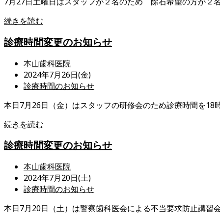
7月27日土曜日はスタッフが２名のため 除石希望の方が２名
開
カ
日:
テ
患
続きを読む
ゴ
者
リ
診療時間変更のお知らせ
さ
ー:
ん
投
本山歯科医院
へ
稿
投
2024年7月26日(金)
の
者:
稿
投
診療時間のお知らせ
お
公
稿
願
本日7月26日（金）はスタッフの研修会のため診療時間を18
開
カ
い
日:
テ
診
続きを読む
ゴ
療
リ
診療時間変更のお知らせ
時
ー:
間
投
本山歯科医院
変
稿
投
2024年7月20日(土)
更
者:
稿
投
診療時間のお知らせ
の
公
稿
お
本日7月20日（土）は警察歯科医会による不当要求防止講習会
開
カ
知