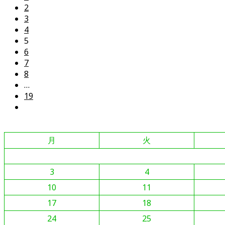
2
ペ
の
3
ー
変
4
ジ
更
5
ヘ
6
7
8
…
19
次
の
ペ
月
火
ー
ジ
へ
3
4
10
11
17
18
24
25