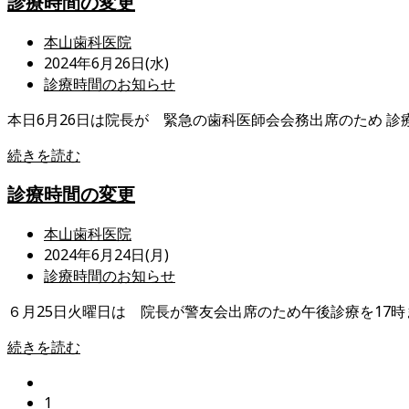
診療時間の変更
診
ー:
療
投
本山歯科医院
時
稿
投
2024年6月26日(水)
間
者:
稿
投
診療時間のお知らせ
変
公
稿
更
本日6月26日は院長が 緊急の歯科医師会会務出席のため 診
開
カ
に
日:
テ
つ
診
続きを読む
ゴ
い
療
リ
診療時間の変更
て
時
ー:
間
投
本山歯科医院
の
稿
投
2024年6月24日(月)
変
者:
稿
投
診療時間のお知らせ
更
公
稿
６月25日火曜日は 院長が警友会出席のため午後診療を17時
開
カ
日:
テ
診
続きを読む
ゴ
療
リ
前
時
ー:
の
1
間