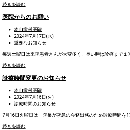
日:
テ
ら
診
続きを読む
ゴ
せ
療
リ
医院からのお願い
時
ー:
間
投
本山歯科医院
変
稿
投
2024年7月17日(水)
更
者:
稿
投
重要なお知らせ
の
公
稿
お
毎週土曜日は来院患者さんが大変多く、長い時は診療まで１
開
カ
知
日:
テ
ら
医
続きを読む
ゴ
せ
院
リ
診療時間変更のお知らせ
か
ー:
ら
投
本山歯科医院
の
稿
投
2024年7月16日(火)
お
者:
稿
投
診療時間のお知らせ
願
公
稿
い
7月16日火曜日は 院長が緊急の会務出務のため診療時間を1
開
カ
日:
テ
診
続きを読む