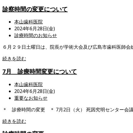
ゴ
療
リ
診察時間の変更について
時
ー:
間
投
本山歯科医院
変
稿
投
2024年6月28日(金)
更
者:
稿
投
診療時間のお知らせ
の
公
稿
お
６月２９日土曜日は、院長が学術大会及び広島市歯科医師会
開
カ
知
日:
テ
ら
診
続きを読む
ゴ
せ
察
リ
7月 診療時間変更について
時
ー:
間
投
本山歯科医院
の
稿
投
2024年6月28日(金)
変
者:
稿
投
重要なお知らせ
更
公
稿
に
＊ 診療時間の変更 ＊ 7月2日（火） 死因究明センター会議
開
カ
つ
日:
テ
い
7
続きを読む
ゴ
て
月
リ