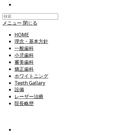
Toggle
website
search
メニュー
閉じる
HOME
理念・基本方針
一般歯科
小児歯科
審美歯科
矯正歯科
ホワイトニング
Teeth Gallary
設備
レーザー治療
院長略歴