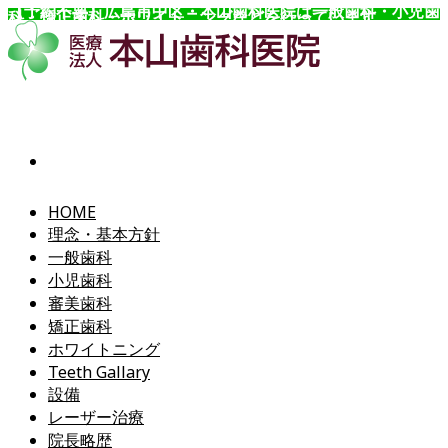
【予約不要】広島市中区・本山歯科医院は一般歯科・小児歯
科・矯正歯科・ホワイトニングなどを行っています。
コ
ン
テ
ン
ツ
へ
ス
キ
ッ
HOME
プ
理念・基本方針
一般歯科
小児歯科
審美歯科
矯正歯科
ホワイトニング
Teeth Gallary
設備
レーザー治療
院長略歴