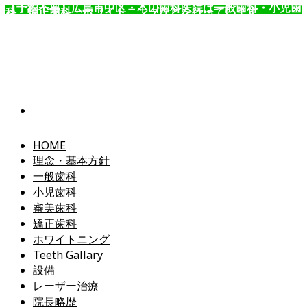
【予約不要】広島市中区・本山歯科医院は一般歯科・小児歯
科・矯正歯科・ホワイトニングなどを行っています。
コ
ン
テ
ン
ツ
へ
ス
キ
ッ
HOME
プ
理念・基本方針
一般歯科
小児歯科
審美歯科
矯正歯科
ホワイトニング
Teeth Gallary
設備
レーザー治療
院長略歴