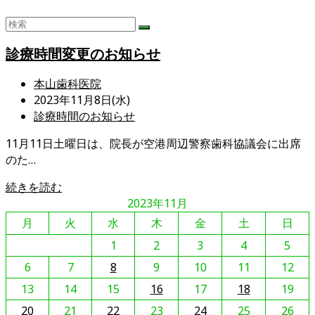
診療時間変更のお知らせ
投
本山歯科医院
稿
投
2023年11月8日(水)
者:
稿
投
診療時間のお知らせ
公
稿
11月11日土曜日は、院長が空港周辺警察歯科協議会に出席
開
カ
のた…
日:
テ
ゴ
診
続きを読む
リ
療
2023年11月
ー:
時
月
火
水
木
金
土
日
間
1
2
3
4
5
変
6
更
7
8
9
10
11
12
の
13
14
15
16
17
18
19
お
20
21
22
23
24
25
26