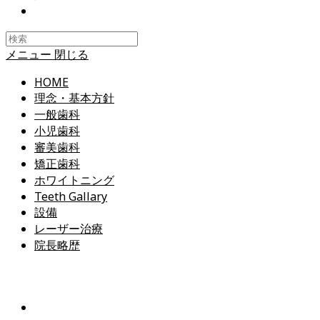
Toggle
website
search
メニュー
閉じる
HOME
理念・基本方針
一般歯科
小児歯科
審美歯科
矯正歯科
ホワイトニング
Teeth Gallary
設備
レーザー治療
院長略歴