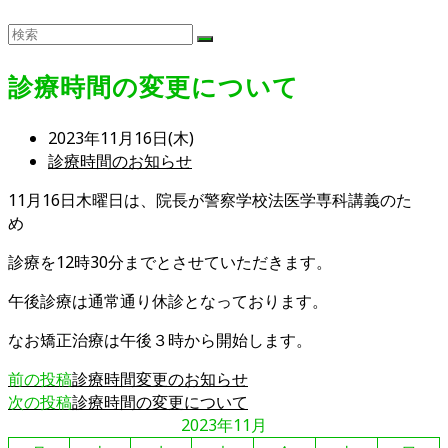
診療時間の変更について
投
2023年11月16日(木)
稿
投
診療時間のお知らせ
公
稿
11月16日木曜日は、院長が警察学校法医学専科講義のた
開
カ
め
日:
テ
ゴ
診療を12時30分までとさせていただきます。
リ
ー:
午後診療は通常通り休診となっております。
なお矯正治療は午後３時から開始します。
そ
前の投稿
診療時間変更のお知らせ
次の投稿
診療時間の変更について
の
2023年11月
他