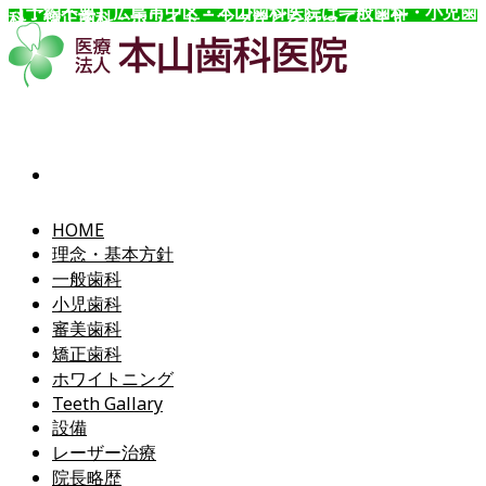
【予約不要】広島市中区・本山歯科医院は一般歯科・小児歯
科・矯正歯科・ホワイトニングなどを行っています。
コ
ン
テ
ン
ツ
へ
ス
キ
ッ
HOME
プ
理念・基本方針
一般歯科
小児歯科
審美歯科
矯正歯科
ホワイトニング
Teeth Gallary
設備
レーザー治療
院長略歴