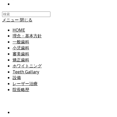
Toggle
website
search
メニュー
閉じる
HOME
理念・基本方針
一般歯科
小児歯科
審美歯科
矯正歯科
ホワイトニング
Teeth Gallary
設備
レーザー治療
院長略歴