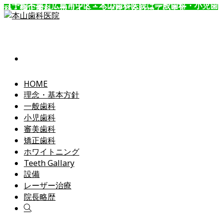
【予約不要】広島市中区・本山歯科医院は一般歯科・小児歯
科・矯正歯科・ホワイトニングなどを行っています。
コ
ン
テ
ン
ツ
へ
ス
HOME
キ
理念・基本方針
ッ
一般歯科
プ
小児歯科
審美歯科
矯正歯科
ホワイトニング
Teeth Gallary
設備
レーザー治療
院長略歴
Toggle
website