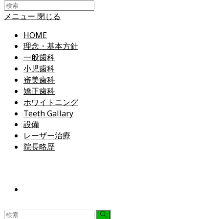
search
メニュー
閉じる
HOME
理念・基本方針
一般歯科
小児歯科
審美歯科
矯正歯科
ホワイトニング
Teeth Gallary
設備
レーザー治療
院長略歴