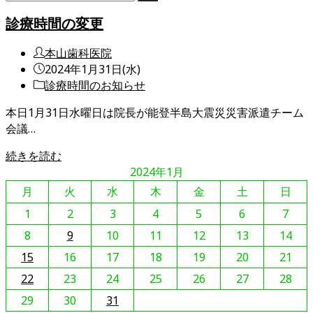
診療時間の変更
投
本山歯科医院
稿
投
2024年1月31日(水)
者:
稿
投
診療時間のお知らせ
公
稿
本日1月31日水曜日は院長が能登半島大震災災害派遣チーム
開
カ
会議…
日:
テ
ゴ
診
続きを読む
リ
療
2024年1月
ー:
時
月
火
水
木
金
土
日
間
1
2
3
4
5
6
7
の
8
変
9
10
11
12
13
14
更
15
16
17
18
19
20
21
22
23
24
25
26
27
28
29
30
31