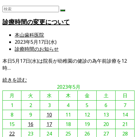
診療時間の変更について
投
本山歯科医院
稿
投
2023年5月17日(水)
者:
稿
投
診療時間のお知らせ
公
稿
本日5月17日(水)は院長が幼稚園の健診の為午前診療を12
開
カ
時…
日:
テ
ゴ
診
続きを読む
リ
療
2023年5月
ー:
時
月
火
水
木
金
土
日
間
1
2
3
4
5
6
7
の
8
変
9
10
11
12
13
14
更
15
16
17
18
19
20
21
に
22
23
24
25
26
27
28
つ