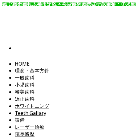
【予約不要】広島市中区・本山歯科医院は一般歯科・小児歯
科・矯正歯科・ホワイトニングなどを行っています。
コ
ン
テ
ン
ツ
へ
ス
キ
ッ
HOME
プ
理念・基本方針
一般歯科
小児歯科
審美歯科
矯正歯科
ホワイトニング
Teeth Gallary
設備
レーザー治療
院長略歴