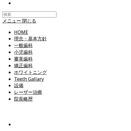
Toggle
website
search
メニュー
閉じる
HOME
理念・基本方針
一般歯科
小児歯科
審美歯科
矯正歯科
ホワイトニング
Teeth Gallary
設備
レーザー治療
院長略歴