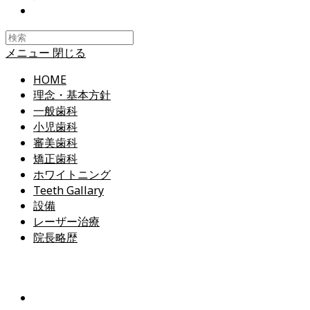
Toggle
website
search
メニュー
閉じる
HOME
理念・基本方針
一般歯科
小児歯科
審美歯科
矯正歯科
ホワイトニング
Teeth Gallary
設備
レーザー治療
院長略歴