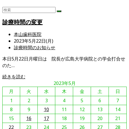
診療時間の変更
投
本山歯科医院
稿
投
2023年5月22日(月)
者:
稿
投
診療時間のお知らせ
公
稿
本日5月22日月曜日は 院長が広島大学病院との学会打合せ
開
カ
のた…
日:
テ
ゴ
診
続きを読む
リ
療
2023年5月
ー:
時
月
火
水
木
金
土
日
間
1
2
3
4
5
6
7
の
8
変
9
10
11
12
13
14
更
15
16
17
18
19
20
21
22
23
24
25
26
27
28