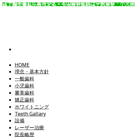
【予約不要】広島市中区・本山歯科医院は一般歯科・小児歯
科・矯正歯科・ホワイトニングなどを行っています。
コ
ン
テ
ン
ツ
へ
ス
キ
ッ
HOME
プ
理念・基本方針
一般歯科
小児歯科
審美歯科
矯正歯科
ホワイトニング
Teeth Gallary
設備
レーザー治療
院長略歴